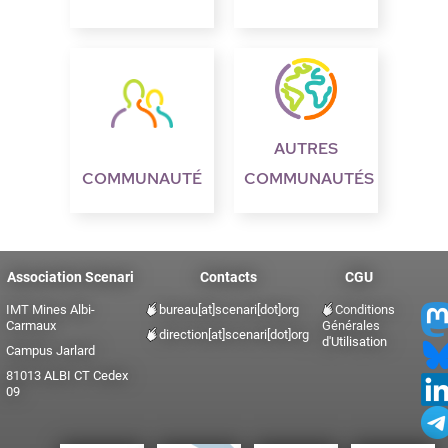
Autres
Communauté
communautés
Association Scenari
Contacts
CGU
IMT Mines Albi-
bureau[at]scenari[dot]org
Conditions
Carmaux
Générales
direction[at]scenari[dot]org
d'Utilisation
Campus Jarlard
81013 ALBI CT Cedex
09