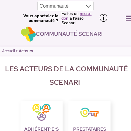
Communauté
Faites un
micro-
Vous appréciez la
ⓘ
don
à l'asso
communauté ?
Scenari.
Communauté Scenari
Accueil
>
Acteurs
Les acteurs de la communauté
Scenari
Adhérent⋅e⋅s
Prestataires