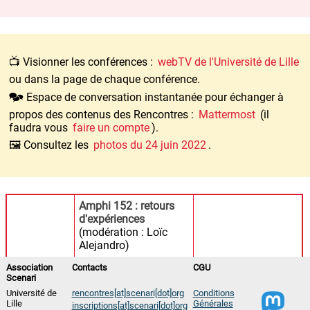
📺 Visionner les conférences :
webTV de l'Université de Lille
ou dans la page de chaque conférence.
🗫 Espace de conversation instantanée pour échanger à
propos des contenus des Rencontres :
Mattermost
(il
faudra vous
faire un compte
).
🖼️ Consultez les
photos du 24 juin 2022
.
Amphi 152 : retours
d'expériences
(modération : Loïc
Alejandro)
Laure Juanchic
Association
Contacts
CGU
(Réseau Canopé),
Scenari
Abderrahim
Université de
rencontres[at]scenari[dot]org
Conditions
Ghassoub, Smaïl
Lille
Générales
inscriptions[at]scenari[dot]org